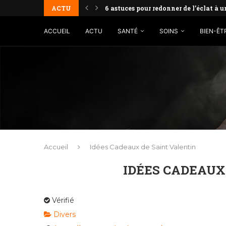
ACTU
6 astuces pour redonner de l’éclat à 
ACCUEIL
ACTU
SANTÉ
SOINS
BIEN-ÊT
Accueil
Idées Cadeaux de Saint Valentin
IDÉES CADEAUX
Vérifié
Divers