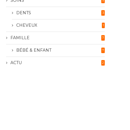
SOINS
5
DENTS
3
CHEVEUX
1
FAMILLE
7
BÉBÉ & ENFANT
7
ACTU
2