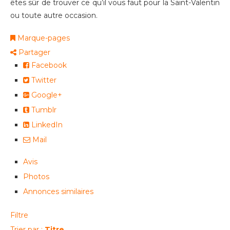
êtes sûr de trouver ce qu’il vous faut pour la Saint-Valentin
ou toute autre occasion.
Marque-pages
Partager
Facebook
Twitter
Google+
Tumblr
LinkedIn
Mail
Avis
Photos
Annonces similaires
Filtre
Trier par :
Titre