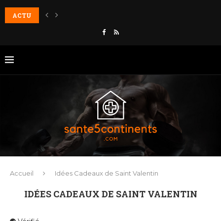
ACTU
6 astuces pour redonner de l’éclat à un visage fatigué
Accueil
Idées Cadeaux de Saint Valentin
IDÉES CADEAUX DE SAINT VALENTIN