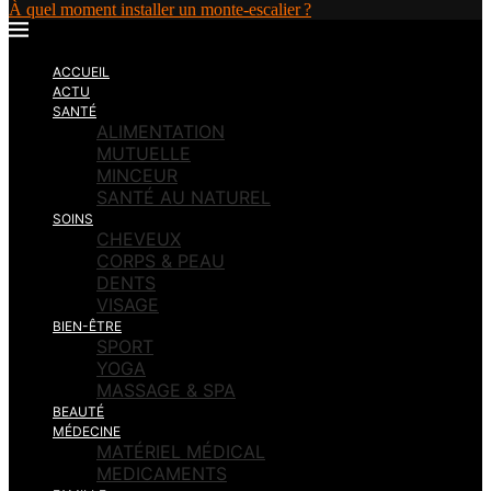
À quel moment installer un monte-escalier ?
ACCUEIL
ACTU
SANTÉ
ALIMENTATION
MUTUELLE
MINCEUR
SANTÉ AU NATUREL
SOINS
CHEVEUX
CORPS & PEAU
DENTS
VISAGE
BIEN-ÊTRE
SPORT
YOGA
MASSAGE & SPA
BEAUTÉ
MÉDECINE
MATÉRIEL MÉDICAL
MEDICAMENTS