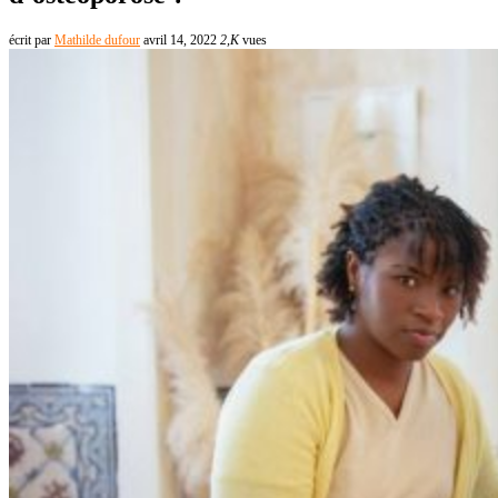
écrit par
Mathilde dufour
avril 14, 2022
2,K
vues