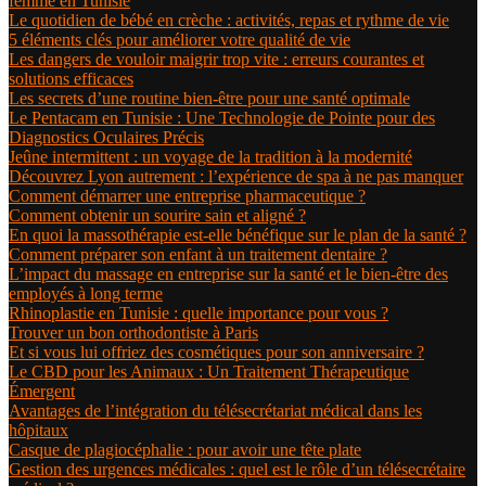
femme en Tunisie
Le quotidien de bébé en crèche : activités, repas et rythme de vie
5 éléments clés pour améliorer votre qualité de vie
Les dangers de vouloir maigrir trop vite : erreurs courantes et
solutions efficaces
Les secrets d’une routine bien-être pour une santé optimale
Le Pentacam en Tunisie : Une Technologie de Pointe pour des
Diagnostics Oculaires Précis
Jeûne intermittent : un voyage de la tradition à la modernité
Découvrez Lyon autrement : l’expérience de spa à ne pas manquer
Comment démarrer une entreprise pharmaceutique ?
Comment obtenir un sourire sain et aligné ?
En quoi la massothérapie est-elle bénéfique sur le plan de la santé ?
Comment préparer son enfant à un traitement dentaire ?
L’impact du massage en entreprise sur la santé et le bien-être des
employés à long terme
Rhinoplastie en Tunisie : quelle importance pour vous ?
Trouver un bon orthodontiste à Paris
Et si vous lui offriez des cosmétiques pour son anniversaire ?
Le CBD pour les Animaux : Un Traitement Thérapeutique
Émergent
Avantages de l’intégration du télésecrétariat médical dans les
hôpitaux
Casque de plagiocéphalie : pour avoir une tête plate
Gestion des urgences médicales : quel est le rôle d’un télésecrétaire