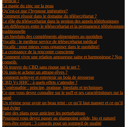
médical ?
La magie du zinc sur la peau
Qu’est-ce que l’hypnose intégrative?
Comment réussir dans le domaine du télésecrétariat ?
Le rôle du télésecrétariat dans la gestion des appels téléphoniques
Les différences entre le télésecrétariat et la permanence téléphonique
traditionnelle
Les bienfaits des compléments alimentaires au quotidien
Vocallz : le meilleur service de télésecrétariat médical
Vocallz : pour mieux vous organiser dans le quotidien!
La croissance de la rencontre consciente
Comment vivre une relation amoureuse saine et harmonieuse ? Nos
conseils
Où trouver du CBD sans risque sur le net ?
Où puis-je acheter un attrape-rêves ?
comment nettoyer et entretenir un bola de grossesse
CBD Vs HHC : à quels effets s’attendre ?
L’ostéopathie : principe, pratique, bienfaits et techniques
Ce que vous devez connaître sur le puff et ses caractéristiques sur la
santé
Un régime pour avoir un beau teint : ce qu’il faut manger et ce qu’il
faut éviter
Faire des plans pour anticiper les perturbations
Pourquoi vous devez passer au shampoing solide, bio et naturel
Bien-être enfant : 3 conseils pour un sommeil de qualité