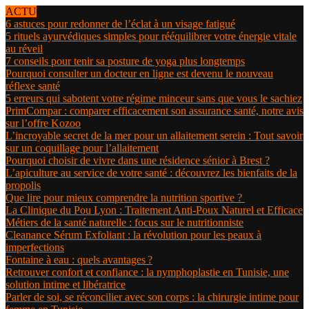
ACTU
6 astuces pour redonner de l’éclat à un visage fatigué
5 rituels ayurvédiques simples pour rééquilibrer votre énergie vitale
au réveil
7 conseils pour tenir sa posture de yoga plus longtemps
Pourquoi consulter un docteur en ligne est devenu le nouveau
réflexe santé
5 erreurs qui sabotent votre régime minceur sans que vous le sachiez
PrimCompar : comparer efficacement son assurance santé, notre avis
sur l’offre Kozoo
L’incroyable secret de la mer pour un allaitement serein : Tout savoir
sur un coquillage pour l’allaitement
Pourquoi choisir de vivre dans une résidence sénior à Brest ?
L’apiculture au service de votre santé : découvrez les bienfaits de la
propolis
Que lire pour mieux comprendre la nutrition sportive ?
La Clinique du Pou Lyon : Traitement Anti-Poux Naturel et Efficace
Métiers de la santé naturelle : focus sur le nutritionniste
Cleanance Sérum Exfoliant : la révolution pour les peaux à
imperfections
Fontaine à eau : quels avantages ?
Retrouver confort et confiance : la nymphoplastie en Tunisie, une
solution intime et libératrice
Parler de soi, se réconcilier avec son corps : la chirurgie intime pour