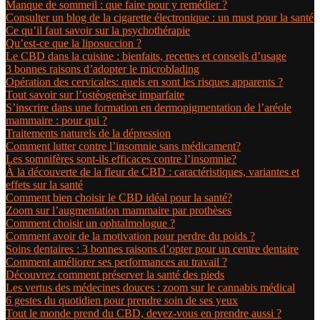
Manque de sommeil : que faire pour y remédier ?
Consulter un blog de la cigarette électronique : un must pour la santé
Ce qu’il faut savoir sur la psychothérapie
Qu’est-ce que la liposuccion ?
Le CBD dans la cuisine : bienfaits, recettes et conseils d’usage
3 bonnes raisons d’adopter le microblading
Opération des cervicales: quels en sont les risques apparents ?
Tout savoir sur l’ostéogenèse imparfaite
S’inscrire dans une formation en dermopigmentation de l’aréole
mammaire : pour qui ?
Traitements naturels de la dépression
Comment lutter contre l’insomnie sans médicament?
Les somnifères sont-ils efficaces contre l’insomnie?
À la découverte de la fleur de CBD : caractéristiques, variantes et
effets sur la santé
Comment bien choisir le CBD idéal pour la santé?
Zoom sur l’augmentation mammaire par prothèses
Comment choisir un ophtalmologue ?
Comment avoir de la motivation pour perdre du poids ?
Soins dentaires : 3 bonnes raisons d’opter pour un centre dentaire
Comment améliorer ses performances au travail ?
Découvrez comment préserver la santé des pieds
Les vertus des médecines douces : zoom sur le cannabis médical
6 gestes du quotidien pour prendre soin de ses yeux
Tout le monde prend du CBD, devez-vous en prendre aussi ?